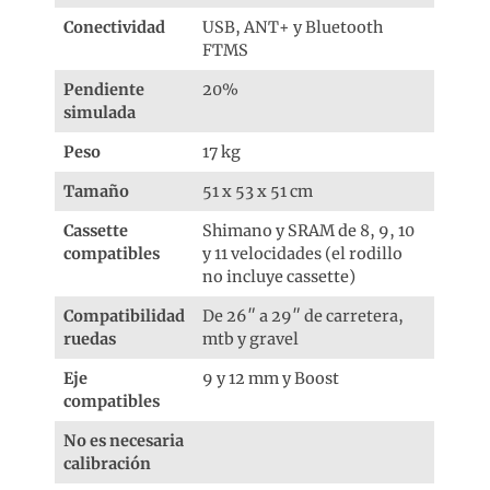
Conectividad
USB, ANT+ y Bluetooth
FTMS
Pendiente
20%
simulada
Peso
17 kg
Tamaño
51 x 53 x 51 cm
Cassette
Shimano y SRAM de 8, 9, 10
compatibles
y 11 velocidades (el rodillo
no incluye cassette)
Compatibilidad
De 26″ a 29″ de carretera,
ruedas
mtb y gravel
Eje
9 y 12 mm y Boost
compatibles
No es necesaria
calibración