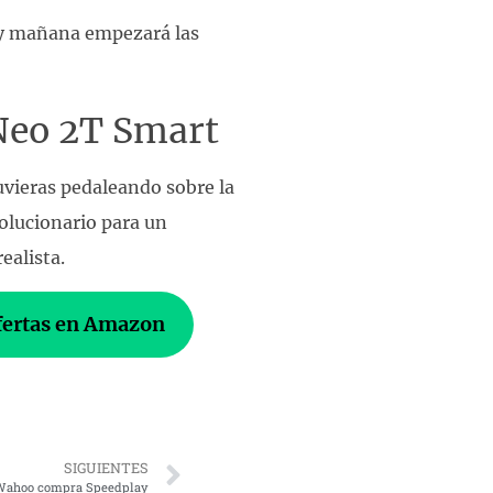
a y mañana empezará las
Neo 2T Smart
uvieras pedaleando sobre la
volucionario para un
ealista.
fertas en Amazon
SIGUIENTES
Wahoo compra Speedplay