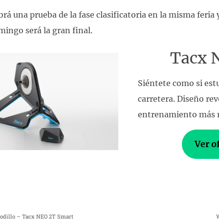
brá una prueba de la fase clasificatoria en la misma feri
mingo será la gran final.
Tacx 
Siéntete como si est
carretera. Diseño re
entrenamiento más r
Ver o
rodillo – Tacx NEO 2T Smart